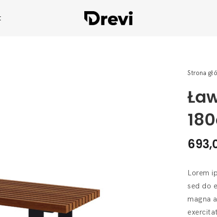
t
Strona gł
Ław
18
693,
Lorem ip
sed do e
magna al
exercita