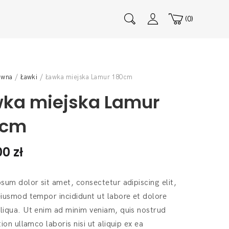
0
ówna
/
Ławki
/ Ławka miejska Lamur 180cm
ka miejska Lamur
0cm
00
zł
sum dolor sit amet, consectetur adipiscing elit,
iusmod tempor incididunt ut labore et dolore
iqua. Ut enim ad minim veniam, quis nostrud
tion ullamco laboris nisi ut aliquip ex ea