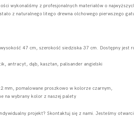
ałości wykonaliśmy z profesjonalnych materiałów o najwyższy
stało z naturalnego litego drewna olchowego pierwszego gat
wysokość 47 cm, szerokość siedziska 37 cm. Dostępny jest r
k, antracyt, dąb, kasztan, palisander angielski
20x2 mm, pomalowane proszkowo w kolorze czarnym,
e na wybrany kolor z naszej palety
indywidualny projekt? Skontaktuj się z nami. Jesteśmy otwarc