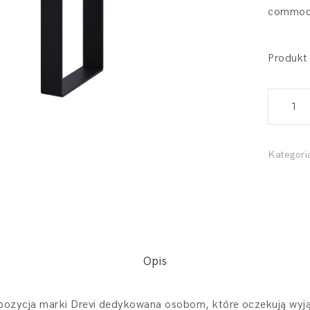
commod
Produkt
Ławka
miejska
Lamur
180cm
Kategori
quantity
Opis
pozycja marki Drevi dedykowana osobom, które oczekują wyj