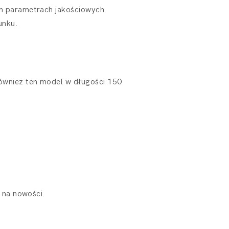
ch parametrach jakościowych.
unku.
ównież ten model w długości 150
i na nowości.