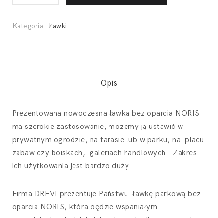
bez
oparcia
Kategoria:
Ławki
Noris
180
cm
quantity
Opis
Prezentowana nowoczesna ławka bez oparcia NORIS
ma szerokie zastosowanie, możemy ją ustawić w
prywatnym ogrodzie, na tarasie lub w parku, na placu
zabaw czy boiskach, galeriach handlowych . Zakres
ich użytkowania jest bardzo duży.
Firma DREVI prezentuje Państwu ławkę parkową bez
oparcia NORIS, która będzie wspaniałym