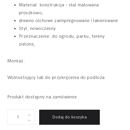
Materiał: konstrukcja – stal malowana
proszkowo,
drewno olchowe zaimpregnowane i lakierowane
Styl: nowoczesny
Przeznaczenie: do ogrodu, parku, tereny
zielone,
Montaż:
Wolnostojący lub do przykręcenia do podłoża.
Produkt dostępny na zamówienie
Kosz
Dodaj do koszyka
na
śmieci