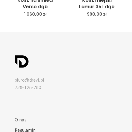
Kosz na śmieci
Kosz miejski
Verso dąb
Lamur 35L dąb
1 060,00
zł
990,00
zł
biuro@drevi.pl
728-128-780
O nas
Regulamin